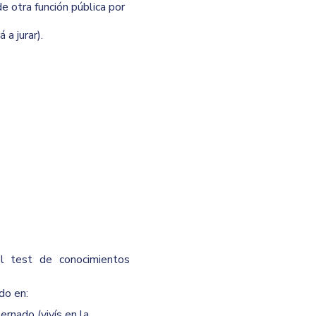
 otra función pública por
a jurar).
el test de conocimientos
do en:
rnado (vivís en la