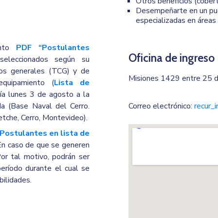
Otros beneficios (cobert
Desempeñarte en un pues
especializadas en áreas 
ento
PDF “Postulantes
Oficina de ingreso
eleccionados según su
os generales (TCG) y de
Misiones 1429 entre 25 d
equipamiento (
Lista de
 día lunes 3 de agosto a la
a (Base Naval del Cerro.
Correo electrónico:
recur_
tche, Cerro, Montevideo).
Postulantes en lista de
En caso de que se generen
Por tal motivo, podrán ser
eríodo durante el cual se
bilidades.