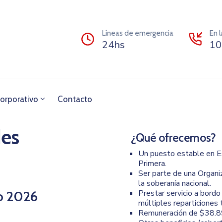
Líneas de emergencia
En 
24hs
10
orporativo
Contacto
des
¿Qué ofrecemos?
Un puesto estable en Es
Primera.
Ser parte de una Organi
la soberanía nacional.
to 2026
Prestar servicio a bord
múltiples reparticiones 
Remuneración de $38.8