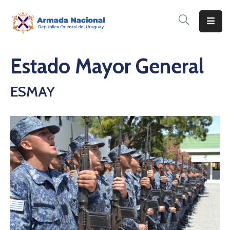
Inicio
Estado Mayor General
Institución
ESMAY
Inscripciones
Noticias
Corporativo
Contacto