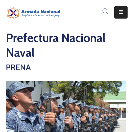
Inicio
Prefectura Nacional
Institución
Naval
Inscripciones
PRENA
Noticias
Corporativo
Contacto