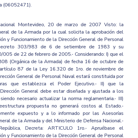
a (06052471).
Nacional Montevideo, 20 de marzo de 2007 Visto: la
ral de la Armada por la cual solicita la aprobación del
ón y Funcionamiento de la Dirección General de Personal
l Decreto 303/983 de 6 de setiembre de 1983 y su
0/005 de 22 de febrero de 2005.- Considerando: I) que el
.808 (Orgánica de la Armada) de fecha 16 de octubre de
 artículo 87 de la Ley 16.320 de 1ro. de noviembre de
rección General de Personal Naval estará constituida por
uras que establezca el Poder Ejecutivo.- II) que la
 Dirección General debe estar diseñada y ajustada a los
siendo necesario actualizar la norma reglamentaria.- III)
reestructura propuesta no generará costos al Estado.-
emente expuesto y a lo informado por las Asesorías
ral de la Armada y del Ministerio de Defensa Nacional.-
epública, Decreta: ARTICULO 1ro.- Apruébase el
ón y Funcionamiento de la Dirección General de Personal