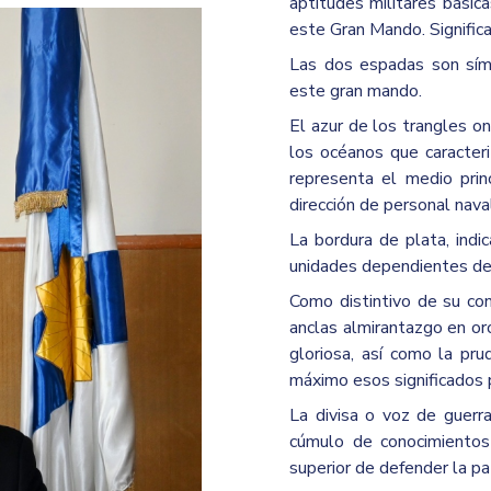
aptitudes militares bási
este Gran Mando. Significa
Las dos espadas son símb
este gran mando.
El azur de los trangles o
los océanos que caracteri
representa el medio prin
dirección de personal nava
La bordura de plata, indi
unidades dependientes de
Como distintivo de su co
anclas almirantazgo en or
gloriosa, así como la pru
máximo esos significados p
La divisa o voz de guerra
cúmulo de conocimientos
superior de defender la pa