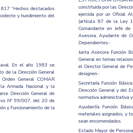
ESTRUCTURA ORGÁNICA Di
constituida por las Direcc
 1817 “Hechos destacados
ejercida por un Oficial 
accidente y hundimiento del
(artículo 87 de la Ley
Comandante en Jefe de l
Asesora, Ayudante de Or
Dependientes.-
Junta Asesora Función Bá
General en temas relacion
aval. En el año 1983 se
el Director General de Pe
o de la Dirección General
designen.-
or Orden General COMAR
Secretaría Función Básica
la Armada Nacional y la
Dirección General y del E
rse Dirección General de
normativa administrativa y
ivo Nº 99/007, del 20 de
Ayudantía Función Básic
ón y Funcionamiento de la
materiales asignados, y to
sean encomendados.
Estado Mayor de Personal