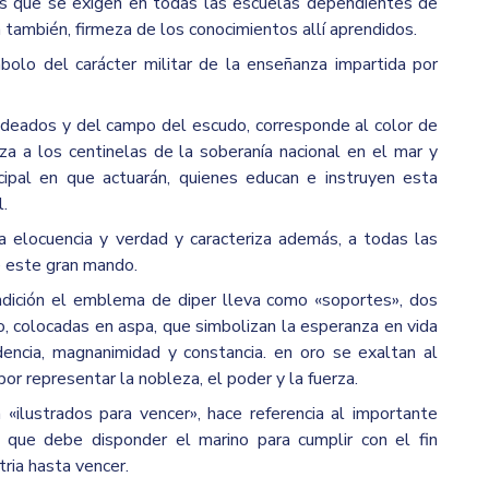
cas que se exigen en todas las escuelas dependientes de
 también, firmeza de los conocimientos allí aprendidos.
olo del carácter militar de la enseñanza impartida por
ndeados y del campo del escudo, corresponde al color de
za a los centinelas de la soberanía nacional en el mar y
cipal en que actuarán, quienes educan e instruyen esta
l.
ca elocuencia y verdad y caracteriza además, a todas las
 este gran mando.
ndición el emblema de diper lleva como «soportes», dos
o, colocadas en aspa, que simbolizan la esperanza en vida
dencia, magnanimidad y constancia. en oro se exaltan al
or representar la nobleza, el poder y la fuerza.
 «ilustrados para vencer», hace referencia al importante
 que debe disponder el marino para cumplir con el fin
tria hasta vencer.