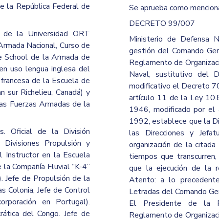
e la República Federal de
Se aprueba como mencion
DECRETO 99/007
n de la Universidad ORT
Ministerio de Defensa 
Armada Nacional, Curso de
gestión del Comando Gene
te School de la Armada de
Reglamento de Organizaci
n uso lengua inglesa del
Naval, sustitutivo de
francesa de la Escuela de
modificativo el Decreto 7
 sur Richelieu, Canadá) y
artículo 11 de la Ley 10
las Fuerzas Armadas de la
1946, modificado por el
1992, establece que la Di
. Oficial de la División
las Direcciones y Jefat
s Divisiones Propulsión y
organización de la citada
l Instructor en la Escuela
tiempos que transcurren, 
 la Compañía Fluvial “K-4”
que la ejecución de la 
 Jefe de Propulsión de la
Atento: a lo precedent
s Colonia, Jefe de Control
Letradas del Comando Gene
rporación en Portugal).
El Presidente de la R
ática del Congo. Jefe de
Reglamento de Organizaci