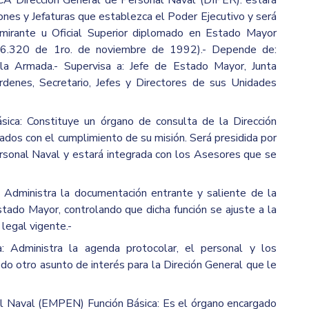
rección General de Personal Naval (DIPER): estará
iones y Jefaturas que establezca el Poder Ejecutivo y será
Almirante u Oficial Superior diplomado en Estado Mayor
 16.320 de 1ro. de noviembre de 1992).- Depende de:
a Armada.- Supervisa a: Jefe de Estado Mayor, Junta
denes, Secretario, Jefes y Directores de sus Unidades
sica: Constituye un órgano de consulta de la Dirección
ados con el cumplimiento de su misión. Será presidida por
rsonal Naval y estará integrada con los Asesores que se
: Administra la documentación entrante y saliente de la
stado Mayor, controlando que dicha función se ajuste a la
 legal vigente.-
a: Administra la agenda protocolar, el personal y los
do otro asunto de interés para la Direción General que le
 Naval (EMPEN) Función Básica: Es el órgano encargado