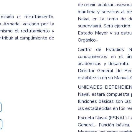
de reunir, analizar, asesor
marítima y servicios al p
isión el reclutamiento,
Naval en la toma de dec
la Armada, velando por la
supervisará. Será ejercid
i mismo el reclutamiento y
Estado Mayor y su estru
ntribuir al cumplimiento de
Orgánico.-
Centro de Estudios Na
conocimientos en el áre
académicas y desarrollo d
Director General de Per
establezca en su Manual O
UNIDADES DEPENDIENTES 
Naval estará compuesta 
funciones básicas son las
las establecidas en los r
Escuela Naval (ESNAL) La D
General.- Función básica