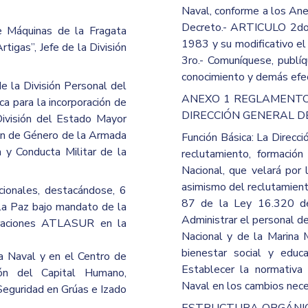
Naval, conforme a los Ane
Decreto.- ARTICULO 2do
de Máquinas de la Fragata
1983 y su modificativo 
tigas”, Jefe de la División
3ro.- Comuníquese, publ
conocimiento y demás efe
de la División Personal del
ANEXO 1 REGLAMENTO
a para la incorporación de
DIRECCIÓN GENERAL D
División del Estado Mayor
ón de Género de la Armada
Función Básica: La Direcc
 y Conducta Militar de la
reclutamiento, formación
Nacional, que velará por l
asimismo del reclutamiento
cionales, destacándose, 6
87 de la Ley 16.320 de
la Paz bajo mandato de la
Administrar el personal d
eraciones ATLASUR en la
Nacional y de la Marina M
bienestar social y educ
a Naval y en el Centro de
Establecer la normativa
ón del Capital Humano,
Naval en los cambios neces
Seguridad en Grúas e Izado