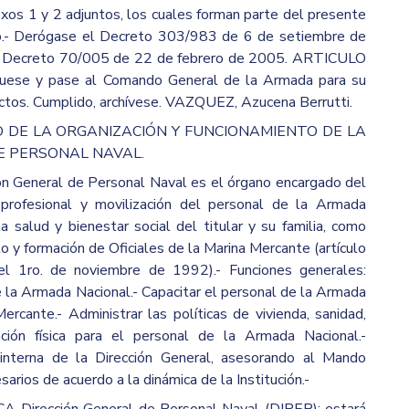
xos 1 y 2 adjuntos, los cuales forman parte del presente
.- Derógase el Decreto 303/983 de 6 de setiembre de
el Decreto 70/005 de 22 de febrero de 2005. ARTICULO
íquese y pase al Comando General de la Armada para su
ctos. Cumplido, archívese. VAZQUEZ, Azucena Berrutti.
 DE LA ORGANIZACIÓN Y FUNCIONAMIENTO DE LA
E PERSONAL NAVAL.
ión General de Personal Naval es el órgano encargado del
 profesional y movilización del personal de la Armada
a salud y bienestar social del titular y su familia, como
 y formación de Oficiales de la Marina Mercante (artículo
l 1ro. de noviembre de 1992).- Funciones generales:
e la Armada Nacional.- Capacitar el personal de la Armada
ercante.- Administrar las políticas de vivienda, sanidad,
ación física para el personal de la Armada Nacional.-
 interna de la Dirección General, asesorando al Mando
arios de acuerdo a la dinámica de la Institución.-