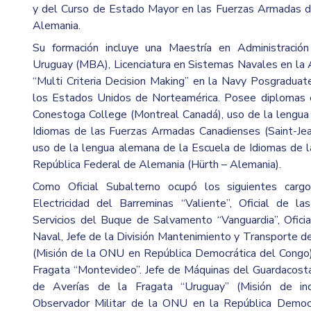
y del Curso de Estado Mayor en las Fuerzas Armadas d
Alemania.
Su formación incluye una Maestría en Administració
Uruguay (MBA), Licenciatura en Sistemas Navales en la 
“Multi Criteria Decision Making” en la Navy Posgradua
los Estados Unidos de Norteamérica. Posee diplomas e
Conestoga College (Montreal Canadá), uso de la lengua 
Idiomas de las Fuerzas Armadas Canadienses (Saint-Jean
uso de la lengua alemana de la Escuela de Idiomas de 
República Federal de Alemania (Hürth – Alemania).
Como Oficial Subalterno ocupó los siguientes cargos
Electricidad del Barreminas “Valiente”, Oficial de la
Servicios del Buque de Salvamento “Vanguardia”, Oficia
Naval, Jefe de la División Mantenimiento y Transporte de
(Misión de la ONU en República Democrática del Congo).
Fragata “Montevideo”. Jefe de Máquinas del Guardacosta
de Averías de la Fragata “Uruguay” (Misión de inco
Observador Militar de la ONU en la República Democr