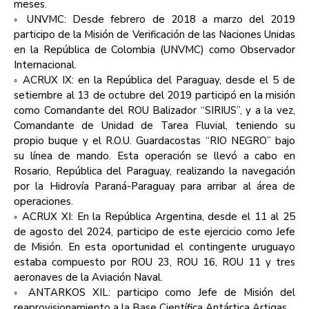
meses.
◦ UNVMC: Desde febrero de 2018 a marzo del 2019
participo de la Misión de Verificación de las Naciones Unidas
en la República de Colombia (UNVMC) como Observador
Internacional.
◦ ACRUX IX: en la República del Paraguay, desde el 5 de
setiembre al 13 de octubre del 2019 participó en la misión
como Comandante del ROU Balizador “SIRIUS”, y a la vez,
Comandante de Unidad de Tarea Fluvial, teniendo su
propio buque y el R.O.U. Guardacostas “RIO NEGRO” bajo
su línea de mando. Esta operación se llevó a cabo en
Rosario, República del Paraguay, realizando la navegación
por la Hidrovía Paraná-Paraguay para arribar al área de
operaciones.
◦ ACRUX XI: En la República Argentina, desde el 11 al 25
de agosto del 2024, participo de este ejercicio como Jefe
de Misión. En esta oportunidad el contingente uruguayo
estaba compuesto por ROU 23, ROU 16, ROU 11 y tres
aeronaves de la Aviación Naval.
◦ ANTARKOS XIL: participo como Jefe de Misión del
reaprovisionamiento a la Base Científica Antártica Artigas