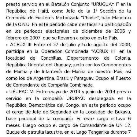
prestó servicio en el Batallón Conjunto “URUGUAY I” en la
República de Haití, como Jefe de la 1ª Sección de la
Compañía de Fusileros Motorizada “Charlie”; bajo Mandato
de la O.N.U. En este periodo cabe destacar su participación
en los periodos electorales de diciembre de 2006 y
febrero de 2007, que se llevaron a cabo en este País.
◦ ACRUX III: Entre el 27 de julio y 5 de agosto del 2008,
participa en la Operación Combinada “ACRUX III” en la
localidad de Conchillas, Departamento de Colonia,
República Oriental del Uruguay; junto con los Componentes
de Marina y de Infantería de Marina de nuestro País, así
como los de Argentina, Brasil, y Paraguay. Ocupo el Puesto
de Comandante de Compañía Combinada.
◦ URUPAC M: Entre mayo de 2013 y junio de 2014 presto
servicio en la compañía URUPAC desplegada en la
República Democrática del Congo, en este periodo ocupo
el cargo de Jefe de Seguridad en la Localidad de Bukavu,
base principal de la compañía. En este cargo estuvo 6
meses. Luego ocupo el cargo de Comandante de UN 12,
Buque de patrulla lacustre, en el Lago Tanganika durante 7